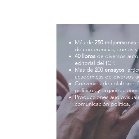
Más de
2
50 mil personas
c
de conferencias, cursos y
40 libros
de diversos autor
editorial del ICP.
Más de
200 ensayos
, artí
académicas de diversos aut
Convenios de colaboració
políticos y organizaciones 
Producciones audiovisual
comunicación política.