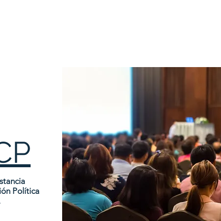
CP
stancia
ón Política
.