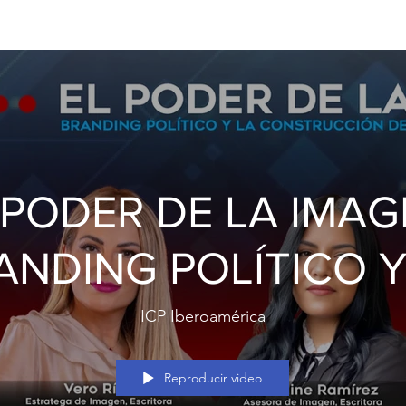
 PODER DE LA IMAG
ANDING POLÍTICO Y
ONSTRUCCIÓN DE 
ICP Iberoamérica
ANDIDATO PERFECT
Reproducir video