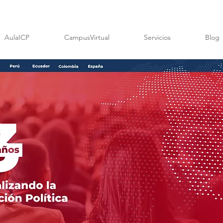
AulaICP
CampusVirtual
Servicios
Blog