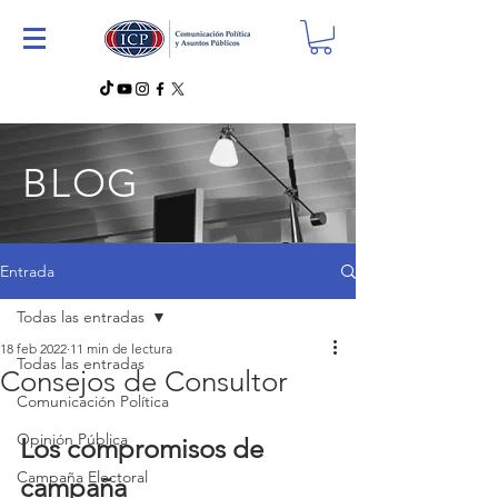
BLOG
Entrada
Todas las entradas
18 feb 2022
11 min de lectura
Todas las entradas
Consejos de Consultor
Comunicación Política
Opinión Pública
Los compromisos de 
Campaña Electoral
campaña