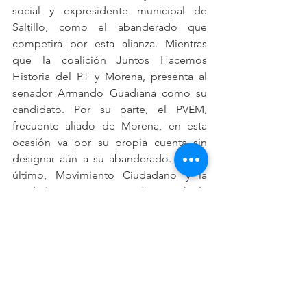
social y expresidente municipal de 
Saltillo, como el abanderado que 
competirá por esta alianza. Mientras 
que la coalición Juntos Hacemos 
Historia del PT y Morena, presenta al 
senador Armando Guadiana como su 
candidato. Por su parte, el PVEM, 
frecuente aliado de Morena, en esta 
ocasión va por su propia cuenta sin 
designar aún a su abanderado. Por el 
último, Movimiento Ciudadano y la 
Unidad Democrática de Coahuila 
decidieron ir en coalición sin definir 
aun a su abanderado, y aunque la 
entidad es vecina de Nuevo León, 
gobernada por MC, muy difícilmente 
podrá crecer su candidato más allá de 
un dígito.