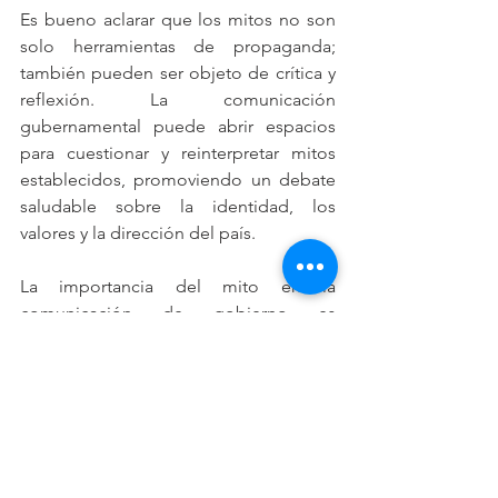
Es bueno aclarar que los mitos no son 
solo herramientas de propaganda; 
también pueden ser objeto de crítica y 
reflexión. La comunicación 
gubernamental puede abrir espacios 
para cuestionar y reinterpretar mitos 
establecidos, promoviendo un debate 
saludable sobre la identidad, los 
valores y la dirección del país.
La importancia del mito en la 
comunicación de gobierno es 
indiscutible. A través de la construcción 
de narrativas significativas, los 
gobiernos pueden conectar con sus 
ciudadanos, fomentar la cohesión 
social y legitimar su poder. Sin 
embargo, es fundamental que estas 