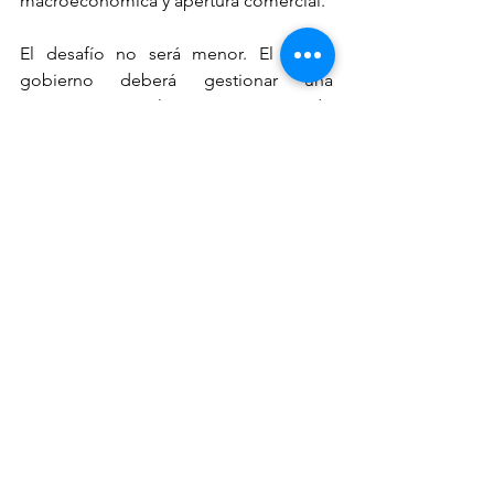
macroeconómica y apertura comercial.
El desafío no será menor. El nuevo 
gobierno deberá gestionar una 
transición compleja, con un tejido 
social polarizado, demandas 
ciudadanas urgentes y la presión de 
entregar resultados tangibles en corto 
plazo. Pero por ahora, el mensaje de las 
urnas es inequívoco: los bolivianos 
quieren un cambio profundo.
A partir del 8 de noviembre, cuando el 
nuevo presidente asuma el poder, 
Bolivia tendrá la oportunidad de 
reescribir su historia reciente. Y como 
suele ocurrir en los momentos de 
quiebre, lo que viene no está del todo 
definido. Paz o Quiroga: ambos 