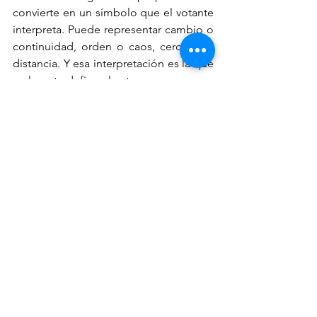
convierte en un símbolo que el votante 
interpreta. Puede representar cambio o 
continuidad, orden o caos, cercanía o 
distancia. Y esa interpretación es la que 
realmente define el voto.
Por eso, en política, no gana 
necesariamente quien tiene el mejor 
argumento. Gana quien logra que su 
mensaje tenga sentido dentro de la 
mente del votante. Y ese sentido no se 
construye únicamente con lógica; se 
construye con conexión.
Porque al final, el votante no decide 
solo con lo que escucha.
Decide con lo que interpreta.