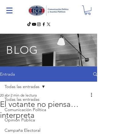
BLOG
Entrada
Todas las entradas
20 abr
2 min de lectura
Todas las entradas
El votante no piensa…
Comunicación Política
interpreta
Opinión Pública
Campaña Electoral