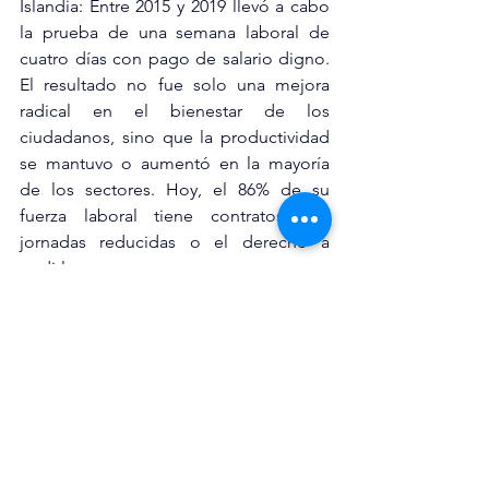
Islandia: Entre 2015 y 2019 llevó a cabo 
la prueba de una semana laboral de 
cuatro días con pago de salario digno. 
El resultado no fue solo una mejora 
radical en el bienestar de los 
ciudadanos, sino que la productividad 
se mantuvo o aumentó en la mayoría 
de los sectores. Hoy, el 86% de su 
fuerza laboral tiene contratos con 
jornadas reducidas o el derecho a 
pedirlas.
Dinamarca: A través del “modelo 
nórdico”, ha demostrado que salarios 
altos y una red de seguridad social 
robusta crean una sociedad más 
innovadora. El no temer al desempleo 
o a la enfermedad (gracias al Estado de 
bienestar), los ciudadanos están 