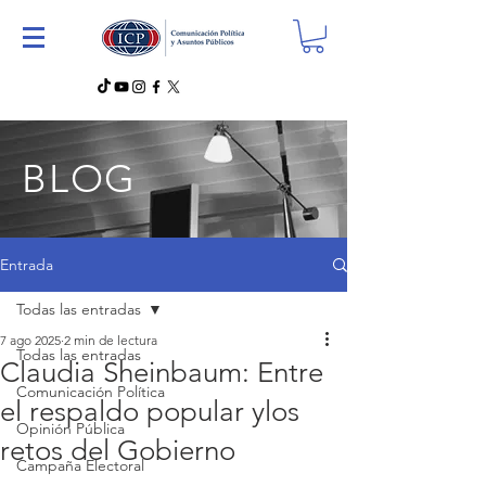
BLOG
Entrada
Todas las entradas
7 ago 2025
2 min de lectura
Todas las entradas
Claudia Sheinbaum: Entre
Comunicación Política
el respaldo popular ylos
Opinión Pública
retos del Gobierno
Campaña Electoral