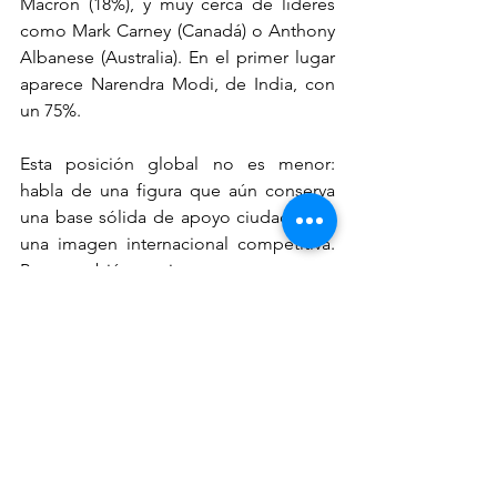
Macron (18%), y muy cerca de líderes 
como Mark Carney (Canadá) o Anthony 
Albanese (Australia). En el primer lugar 
aparece Narendra Modi, de India, con 
un 75%.
Esta posición global no es menor: 
habla de una figura que aún conserva 
una base sólida de apoyo ciudadano y 
una imagen internacional competitiva. 
Pero también sugiere que su margen 
de maniobra podría estrecharse si no 
logra resultados tangibles en los temas 
más sensibles: seguridad, corrupción y 
economía.
Por ahora, el capital político de 
Sheinbaum sigue siendo fuerte. Pero el 
primer año de gobierno es también el 