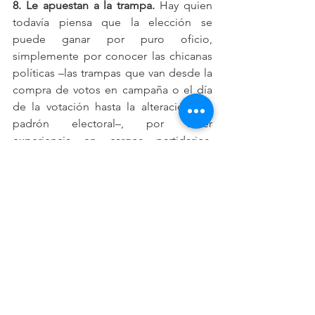
8. Le apuestan a la trampa. 
Hay quien 
todavía piensa que la elección se 
puede ganar por puro oficio, 
simplemente por conocer las chicanas 
políticas –las trampas que van desde la 
compra de votos en campaña o el día 
de la votación hasta la alteración del 
padrón electoral–, por tener 
experiencia en cargos partidarios, 
ganar la 
guerra de bardas,
 las reunir un 
cúmulo de encuestas a modo o por 
tapizar las calles con fotografías del 
candidato. Generalmente es una de las 
mayores preocupaciones de los 
candidatos o sus operadores. En 
México, por ejemplo, se ha 
denominado 
operación tamal
, 
ratón 
loco
 y operación 
carrusel
, a algunas 
maneras en que se organiza a 