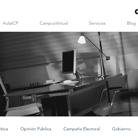
AulaICP
CampusVirtual
Servicios
Blog
tica
Opinión Pública
Campaña Electoral
Gobierno