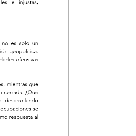
s e injustas, 
 no es solo un 
ón geopolítica. 
ades ofensivas 
s, mientras que 
n cerrada. ¿Qué 
 desarrollando 
reocupaciones se 
omo respuesta al 