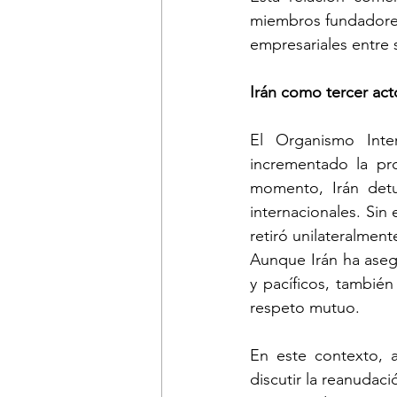
miembros fundadores
empresariales entre 
Irán como tercer act
El Organismo Inte
incrementado la pr
momento, Irán detu
internacionales. Si
retiró unilateralmen
Aunque Irán ha aseg
y pacíficos, tambié
respeto mutuo.
En este contexto, a
discutir la reanudaci