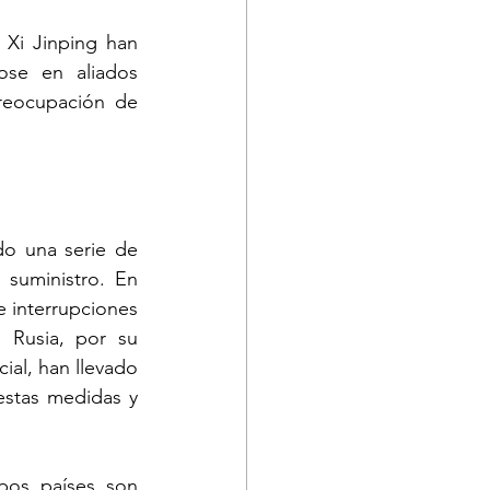
Xi Jinping han 
ose en aliados 
reocupación de 
o una serie de 
suministro. En 
 interrupciones 
Rusia, por su 
al, han llevado 
stas medidas y 
bos países son 