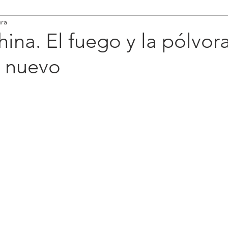
ura
hina. El fuego y la pólvor
e nuevo