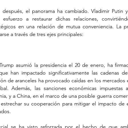
después, el panorama ha cambiado. Vladimir Putin y 
esfuerzo a restaurar dichas relaciones, convirtiénd
tégicos en una relación de mutua conveniencia. La p
se a través de tres ejes principales:
ump asumió la presidencia el 20 de enero, ha firmad
que han impactado significativamente las cadenas de 
ición de aranceles ha provocado caídas en los mercados e
bal. Además, las sanciones económicas impuestas a 
nia, y a China, en el marco de una posible guerra comerci
estrechar su cooperación para mitigar el impacto de e
ados.
rcial se ha visto reforzada por el hecho de que am