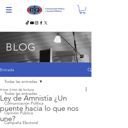
BLOG
Entrada
Todas las entradas
4 mar
3 min de lectura
Todas las entradas
Ley de Amnistía ¿Un
Comunicación Política
puente hacia lo que nos
Opinión Pública
une?
Campaña Electoral