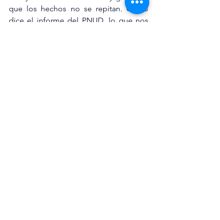
que los hechos no se repitan. Como 
dice el informe del PNUD, lo que nos 
une es el deseo de un futuro 
compartido; la ley debe ser el puente, 
no solo la salida de una celda.
Claro que esta ley es mejorable, pero 
este es solamente un primer paso para 
la reconciliación y reunificación del 
país, así que para consolidar ese 
proceso se tendrá que llegar a la 
creación de una Justicia Transicional, la 
cual, entre otras cosas, deberá contener 
un Sistema Integral de Verdad, Justicia, 
Reparación y No Repetición, así como 
una Comisión de la Verdad.
Las circunstancias del país exigen el 