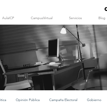
AulaICP
CampusVirtual
Servicios
Blog
tica
Opinión Pública
Campaña Electoral
Gobierno