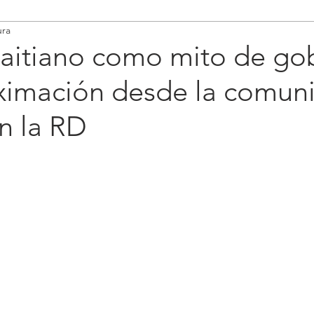
ura
haitiano como mito de go
ximación desde la comun
en la RD