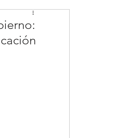
bierno:
icación