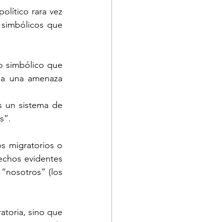
lítico rara vez 
s simbólicos que 
o simbólico que 
 a una amenaza 
s un sistema de 
s”.
s migratorios o 
chos evidentes 
“nosotros” (los 
atoria, sino que 