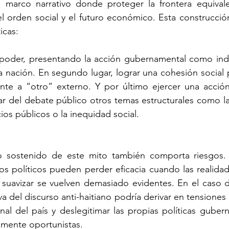
 marco narrativo donde proteger la frontera equivale 
el orden social y el futuro económico. Esta construcción
icas:
l poder, presentando la acción gubernamental como indi
a nación. En segundo lugar, lograr una cohesión social p
ente a “otro” externo. Y por último ejercer una acción
ar del debate público otros temas estructurales como la 
cios públicos o la inequidad social.
o sostenido de este mito también comporta riesgos.
s políticos pueden perder eficacia cuando las realidad
 suavizar se vuelven demasiado evidentes. En el caso d
 del discurso anti-haitiano podría derivar en tensiones i
nal del país y deslegitimar las propias políticas gubern
mente oportunistas.