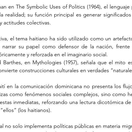
 en The Symbolic Uses of Politics (1964), el lenguaje po
 la realidad; su función principal es generar significado
 actitudes colectivas.
va, el tema haitiano ha sido utilizado como un artefact
 narrar su papel como defensor de la nación, frente
óricamente y reforzada en el imaginario social.
d Barthes, en Mythologies (1957), señala que el mito e
vierte construcciones culturales en verdades “naturale
ití en la comunicación dominicana no presenta los flujo
erizas como fenómenos sociales complejos, sino como he
stas inmediatas, reforzando una lectura dicotómica de 
ellos” (los haitianos).
al no solo implementa políticas públicas en materia migr