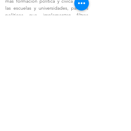
más formación política y cívica desde 
las escuelas y universidades, partidos 
políticos que implementen filtros 
reales, evaluaciones, trayectoria y 
méritos, medios de comunicación que 
premien la profundidad, no el 
espectáculo, ciudadanos que 
cuestionen, investiguen y no se dejen 
seducir por frases vacías, promover la 
profesionalización de la función 
pública, campañas basadas en datos, 
evidencia y técnica, no improvisación. 
El antídoto contra el Dunning–Kruger 
no es silenciar a nadie. Es elevar el nivel 
de la conversación pública.
La política dominicana necesita menos 
“expertos en todo” y más líderes 
capaces de reconocer lo que saben… 