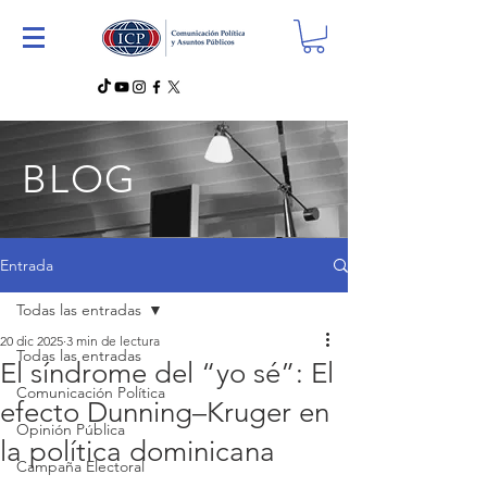
BLOG
Entrada
Todas las entradas
20 dic 2025
3 min de lectura
Todas las entradas
El síndrome del “yo sé”: El
Comunicación Política
efecto Dunning–Kruger en
Opinión Pública
la política dominicana
Campaña Electoral