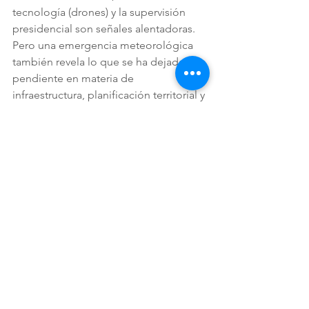
tecnología (drones) y la supervisión 
presidencial son señales alentadoras. 
Pero una emergencia meteorológica 
también revela lo que se ha dejado 
pendiente en materia de 
infraestructura, planificación territorial y 
comunicación estratégica.
En múltiples ocasiones, la gestión de 
riesgo se convierte en una campaña 
política previa a la tormenta, en lugar 
de un programa permanente. Y 
cuando la tormenta pasa, las promesas 
vuelven al silencio y las comunidades 
quedan esperando.
La pregunta clave es: ¿estamos 
construyendo un Estado que responde 