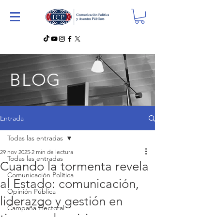
BLOG
Entrada
Todas las entradas
29 nov 2025
2 min de lectura
Todas las entradas
Cuando la tormenta revela
Comunicación Política
al Estado: comunicación,
Opinión Pública
liderazgo y gestión en
Campaña Electoral