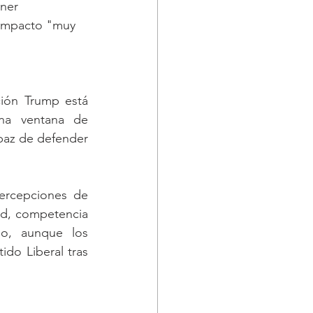
ner 
 impacto "muy 
ión Trump está 
na ventana de 
paz de defender 
ercepciones de 
d, competencia 
o, aunque los 
do Liberal tras 