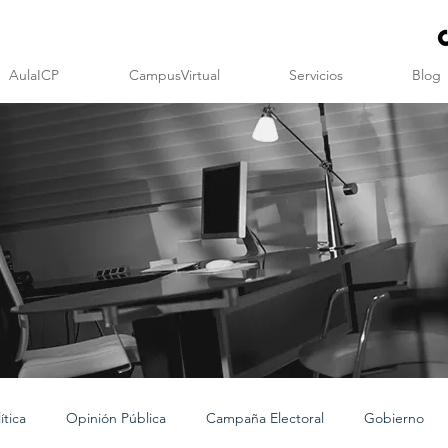
AulaICP
CampusVirtual
Servicios
Blog
tica
Opinión Pública
Campaña Electoral
Gobierno