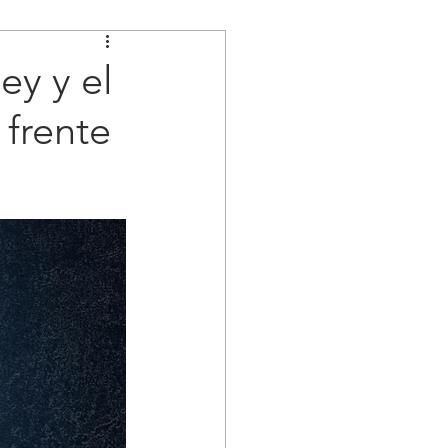
y y el
 frente