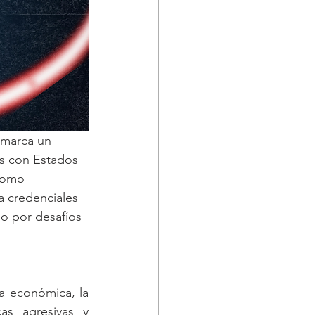
 marca un 
es con Estados 
como 
 credenciales 
do por desafíos 
a económica, la 
as agresivas y 