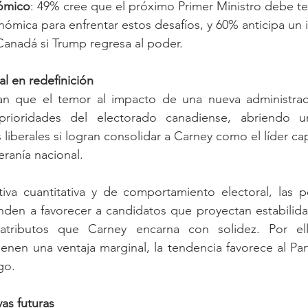
ómico
: 49% cree que el próximo Primer Ministro debe te
nómica para enfrentar estos desafíos, y 60% anticipa un
Canadá si Trump regresa al poder.
al en redefinición
an que el temor al impacto de una nueva administrac
prioridades del electorado canadiense, abriendo u
 liberales si logran consolidar a Carney como el líder ca
eranía nacional.
va cuantitativa y de comportamiento electoral, las p
nden a favorecer a candidatos que proyectan estabilida
 atributos que Carney encarna con solidez. Por ell
nen una ventaja marginal, la tendencia favorece al Parti
go.
as futuras