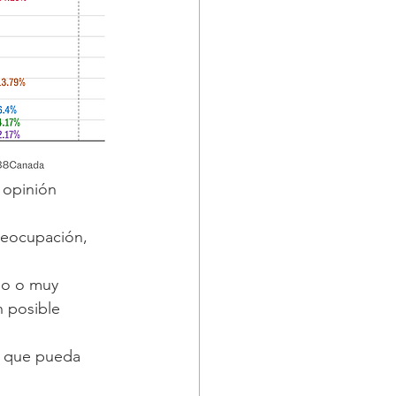
 opinión 
reocupación, 
do o muy 
n posible 
o que pueda 