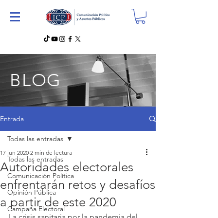
BLOG
Entrada
Todas las entradas
17 jun 2020
2 min de lectura
Todas las entradas
Autoridades electorales
Comunicación Política
enfrentarán retos y desafíos
Opinión Pública
a partir de este 2020
Campaña Electoral
La crisis sanitaria por la pandemia del 